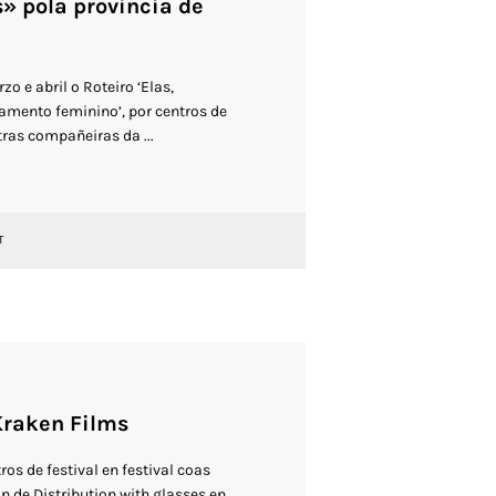
s» pola provincia de
 e abril o Roteiro ‘Elas,
amento feminino’, por centros de
ras compañeiras da ...
T
Kraken Films
s de festival en festival coas
de Distribution with glasses en