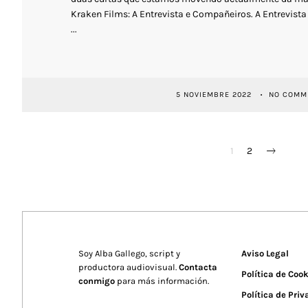
Kraken Films: A Entrevista e Compañeiros. A Entrevista 
...
5 NOVIEMBRE 2022
NO COMM
PAGINACIÓN
1
2
DE
ENTRADAS
Soy Alba Gallego, script y
Aviso Legal
productora audiovisual.
Contacta
Política de Coo
conmigo
para más información.
Política de Pri