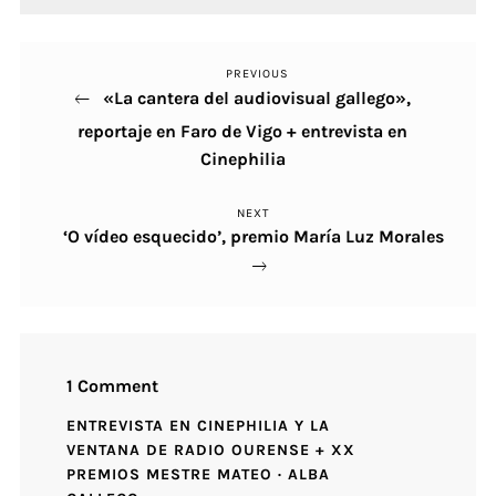
PREVIOUS
Previous
Navegación
«La cantera del audiovisual gallego»,
Post
de
reportaje en Faro de Vigo + entrevista en
Cinephilia
entradas
NEXT
Next
‘O vídeo esquecido’, premio María Luz Morales
Post
1 Comment
ENTREVISTA EN CINEPHILIA Y LA
VENTANA DE RADIO OURENSE + XX
PREMIOS MESTRE MATEO · ALBA