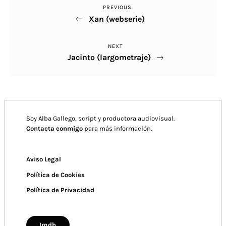
PREVIOUS
Previous
Navegación
Xan (webserie)
Post
de
NEXT
Next
entradas
Jacinto (largometraje)
Post
Soy Alba Gallego, script y productora audiovisual.
Contacta conmigo
para más información.
Aviso Legal
Política de Cookies
Política de Privacidad
Imdb