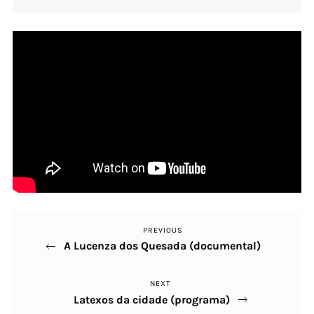
PREVIOUS
Previous
Navegación
A Lucenza dos Quesada (documental)
Post
de
NEXT
Next
entradas
Latexos da cidade (programa)
Post