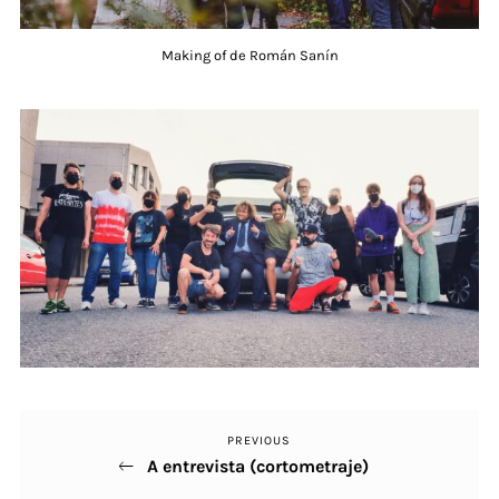
Making of de Román Sanín
PREVIOUS
Previous
Navegación
A entrevista (cortometraje)
Post
de