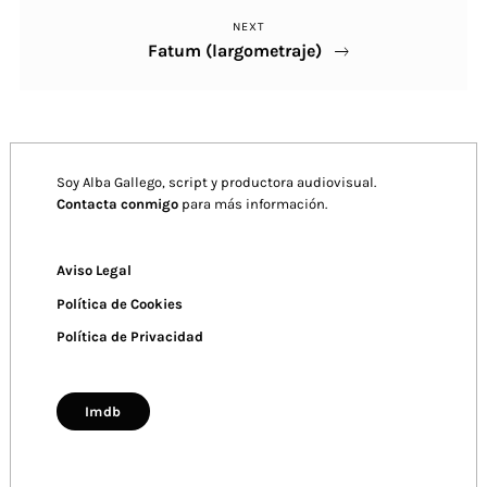
NEXT
Next
entradas
Fatum (largometraje)
Post
Soy Alba Gallego, script y productora audiovisual.
Contacta conmigo
para más información.
Aviso Legal
Política de Cookies
Política de Privacidad
Imdb